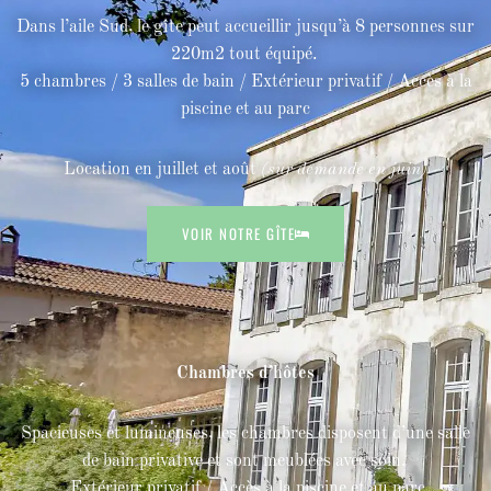
Dans l’aile Sud, le gîte peut accueillir jusqu’à 8 personnes sur
220m2 tout équipé.
5 chambres / 3 salles de bain / Extérieur privatif / Accès à la
piscine et au parc
Location en juillet et août
(sur demande en juin)
VOIR NOTRE GÎTE
Chambres d’hôtes
Spacieuses et lumineuses, les chambres disposent d’une salle
de bain privative et sont meublées avec soin.
Extérieur privatif / Accès à la piscine et au parc