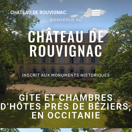
CHATEAU DE ROUVIGNAC
Aller
BIENVENUE AU
au
CHÂTEAU DE
contenu
ROUVIGNAC
INSCRIT AUX MONUMENTS HISTORIQUES
GÎTE ET CHAMBRES
D'HÔTES PRÈS DE BÉZIERS,
EN OCCITANIE